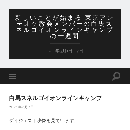
新しいことが始まる 東京アン
テオケ教会メンバーの白馬ス
ネルゴイオンラインキャンプ
の一週間
2021年3月1日 - 7日
検
モ
索
バ
フ
イ
ィ
ル
ー
白馬スネルゴイオンラインキャンプ
メ
ル
ニ
ド
2021年3月7日
ュ
を
ー
切
を
り
ダイジェスト映像を見ています。
切
替
り
え