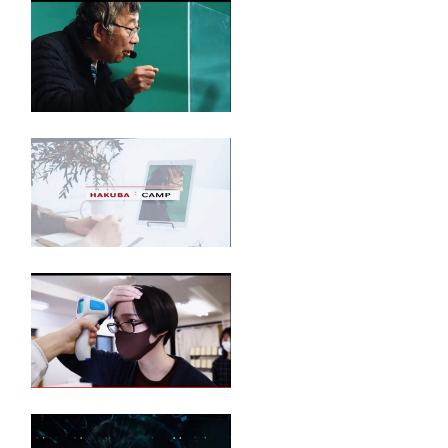
替
る
え
る