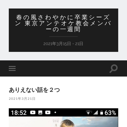
春の風さわやかに卒業シーズ
ン 東京アンテオケ教会メンバ
ーの一週間
2021年3月15日 - 21日
検
モ
索
バ
フ
イ
ィ
ル
ー
ありえない話を２つ
メ
ル
ニ
ド
2021年3月21日
ュ
を
ー
切
を
り
切
替
り
え
替
る