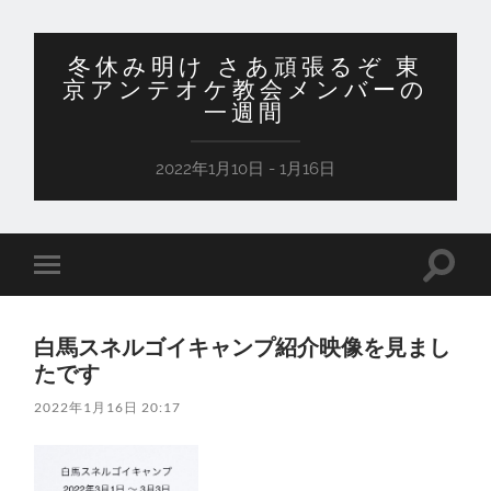
冬休み明け さあ頑張るぞ 東
京アンテオケ教会メンバーの
一週間
2022年1月10日 - 1月16日
検
モ
索
バ
フ
イ
ィ
ル
ー
白馬スネルゴイキャンプ紹介映像を見まし
メ
ル
ニ
たです
ド
ュ
を
ー
2022年1月16日 20:17
切
を
り
切
替
り
え
替
る