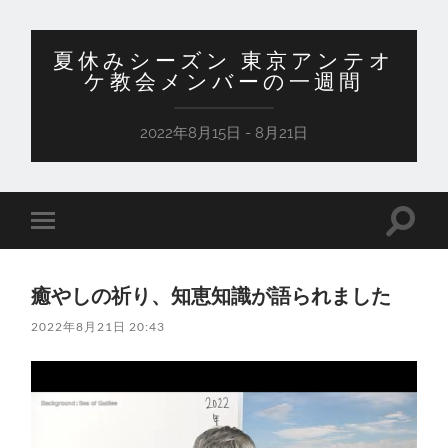
夏休みシーズン 東京アンテオ
ケ教会メンバーの一週間
2022年8月15日 - 8月21日
検
モ
索
バ
フ
イ
ィ
ル
ー
癒やしの祈り、知恵知識が語られました
メ
ル
ニ
ド
2022年8月21日 20:43
ュ
を
ー
切
を
り
切
替
り
え
替
る
え
る