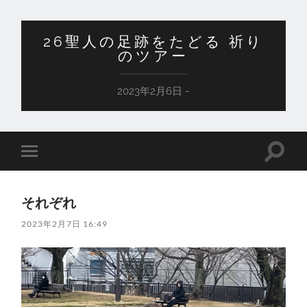
26聖人の足跡をたどる 祈り
のツアー
2023年2月6日 -
検
モ
索
バ
フ
イ
ィ
ル
ー
それぞれ
メ
ル
ニ
ド
2023年2月7日 16:49
ュ
を
ー
切
を
り
切
替
り
え
替
る
え
る