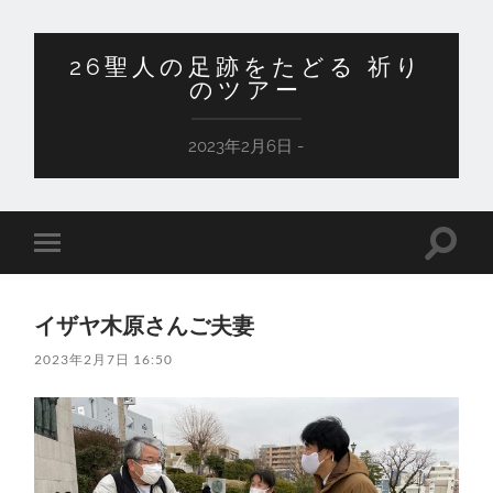
26聖人の足跡をたどる 祈り
のツアー
2023年2月6日 -
検
モ
索
バ
フ
イ
ィ
ル
ー
イザヤ木原さんご夫妻
メ
ル
ニ
ド
2023年2月7日 16:50
ュ
を
ー
切
を
り
切
替
り
え
替
る
え
る