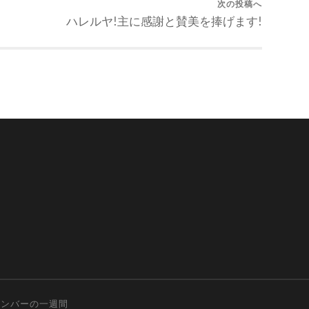
次の投稿へ
ハレルヤ!主に感謝と賛美を捧げます!
メンバーの一週間