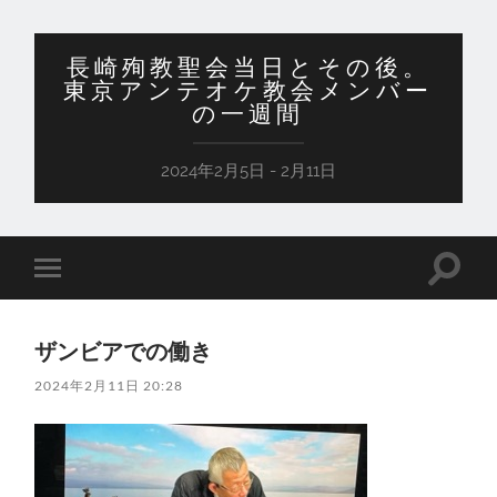
長崎殉教聖会当日とその後。
東京アンテオケ教会メンバー
の一週間
2024年2月5日 - 2月11日
検
モ
索
バ
フ
イ
ィ
ル
ー
ザンビアでの働き
メ
ル
ニ
ド
2024年2月11日 20:28
ュ
を
ー
切
を
り
切
替
り
え
替
る