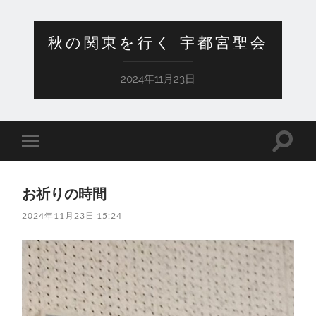
秋の関東を行く 宇都宮聖会
2024年11月23日
検
モ
索
バ
フ
イ
ィ
ル
ー
お祈りの時間
メ
ル
ニ
ド
2024年11月23日 15:24
ュ
を
ー
切
を
り
切
替
り
え
替
る
え
る