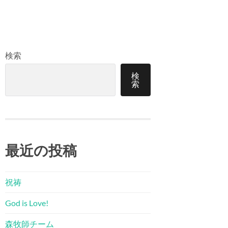
検索
検
索
最近の投稿
祝祷
God is Love!
森牧師チーム