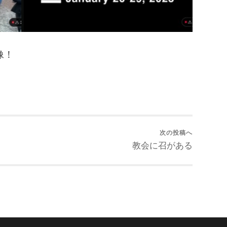
像！
次の投稿へ
教会に召がある