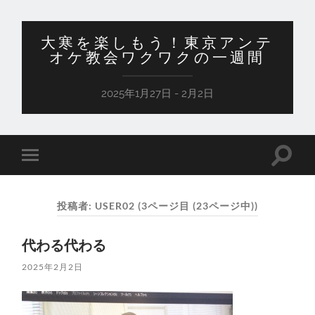
大寒を楽しもう！東京アンテ
オケ教会ワクワクの一週間
2025年1月27日 - 2月2日
検
モ
索
バ
フ
イ
ィ
ル
ー
投稿者:
USER02
(3ページ目 (23ページ中))
メ
ル
ニ
ド
ュ
を
代わる代わる
ー
切
を
り
切
2025年2月2日
替
り
え
替
る
え
る