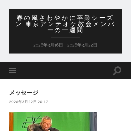
春の風さわやかに卒業シーズ
ン 東京アンテオケ教会メンバ
ーの一週間
2026年3月16日 - 2026年3月22日
検
モ
索
バ
フ
イ
ィ
ル
ー
メッセージ
メ
ル
ニ
ド
2026年3月22日 20:17
ュ
を
ー
切
を
り
切
替
り
え
替
る