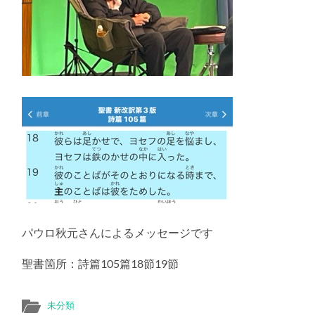
え
る
パウロ秋元さんによるメッセージです
聖書箇所：詩篇105篇18節19節
未分類