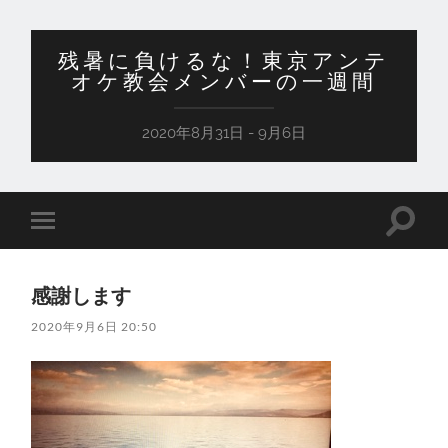
残暑に負けるな！東京アンテ
オケ教会メンバーの一週間
2020年8月31日 - 9月6日
検
モ
索
バ
フ
イ
ィ
ル
ー
感謝します
メ
ル
ニ
ド
2020年9月6日 20:50
ュ
を
ー
切
を
り
切
替
り
え
替
る
え
る