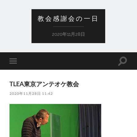
教会感謝会の一日
2020年11月28日
検
モ
索
バ
フ
イ
ィ
ル
ー
TLEA東京アンテオケ教会
メ
ル
ニ
ド
2020年11月28日 11:42
ュ
を
ー
切
を
り
切
替
り
え
替
る
え
る