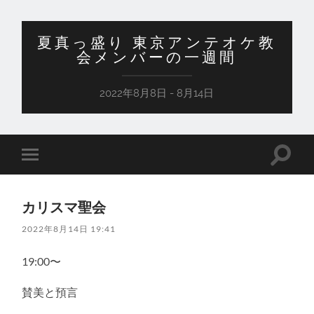
夏真っ盛り 東京アンテオケ教
会メンバーの一週間
2022年8月8日 - 8月14日
検
モ
索
バ
フ
イ
ィ
ル
ー
カリスマ聖会
メ
ル
ニ
ド
2022年8月14日 19:41
ュ
を
ー
切
を
り
19:00〜
切
替
り
え
替
賛美と預言
る
え
る