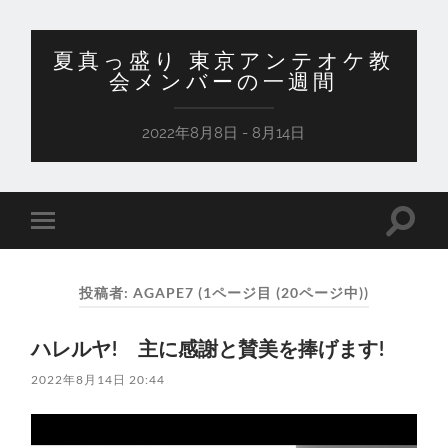
夏真っ盛り 東京アンテオケ教
会メンバーの一週間
2022年8月8日 - 8月14日
検
モ
索
バ
フ
イ
ィ
ル
ー
投稿者:
AGAPE7
(1ページ目 (20ページ中))
メ
ル
ニ
ド
ュ
を
ハレルヤ! 主に感謝と賛美を捧げます!
ー
切
を
り
切
2022年8月14日 20:44
替
り
え
替
る
え
る