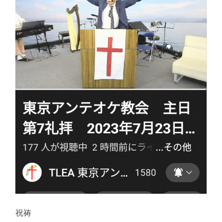
え
る
祝祷