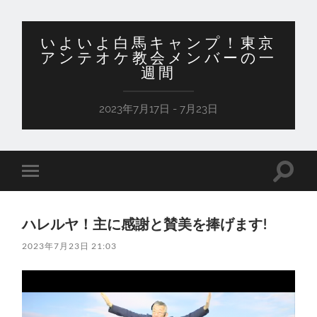
いよいよ白馬キャンプ！東京
アンテオケ教会メンバーの一
週間
2023年7月17日 - 7月23日
検
モ
索
バ
フ
イ
ィ
ル
ー
ハレルヤ！主に感謝と賛美を捧げます!
メ
ル
ニ
ド
2023年7月23日 21:03
ュ
を
ー
切
を
り
切
替
り
え
替
る