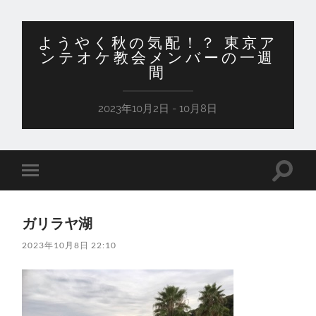
ようやく秋の気配！？ 東京ア
ンテオケ教会メンバーの一週
間
2023年10月2日 - 10月8日
検
モ
索
バ
フ
イ
ィ
ル
ー
ガリラヤ湖
メ
ル
ニ
ド
2023年10月8日 22:10
ュ
を
ー
切
を
り
切
替
り
え
替
る