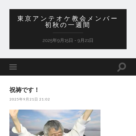
東京アンテオケ教会メンバー
初秋の一週間
2025年9月15日 - 9月21日
検
モ
索
バ
フ
イ
ィ
ル
ー
祝祷です！
メ
ル
ニ
ド
2025年9月21日 21:02
ュ
を
ー
切
を
り
切
替
り
え
替
る
え
る