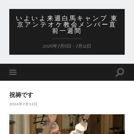
いよいよ来週白馬キャンプ 東
京アンテオケ教会メンバー直
前一週間
2026年7月6日 - 7月12日
検
モ
索
バ
フ
イ
ィ
ル
ー
祝祷です
メ
ル
ニ
ド
2026年7月12日
ュ
を
ー
切
を
り
切
替
り
え
替
る